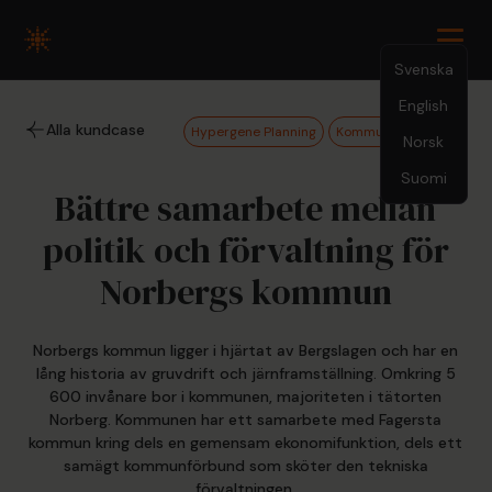
Svenska
English
Alla kundcase
Hypergene Planning
Kommun och region
Norsk
Suomi
Bättre samarbete mellan
politik och förvaltning för
Norbergs kommun
Norbergs kommun ligger i hjärtat av Bergslagen och har en
lång historia av gruvdrift och järnframställning. Omkring 5
600 invånare bor i kommunen, majoriteten i tätorten
Norberg. Kommunen har ett samarbete med Fagersta
kommun kring dels en gemensam ekonomifunktion, dels ett
samägt kommunförbund som sköter den tekniska
förvaltningen.