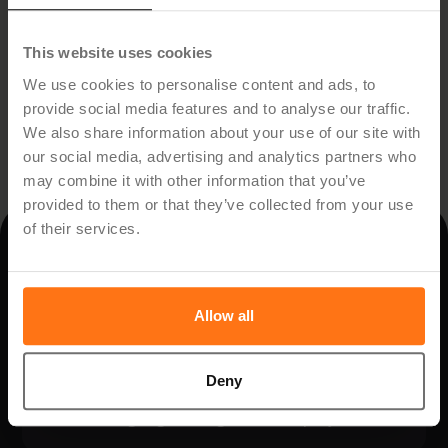
Slitningarna mellan förvaltning och politik
This website uses cookies
blir mindre och vi kan enklare prioritera.
We use cookies to personalise content and ads, to
provide social media features and to analyse our traffic.
Christian Foster
Kommundirektör, Norbergs kommun
We also share information about your use of our site with
our social media, advertising and analytics partners who
may combine it with other information that you’ve
provided to them or that they’ve collected from your use
of their services.
Läs mer
Läs mer
Allow all
Deny
På finska Åbo yrkeshögskola har alla 800
anställda tillgång till en gemensam projektbild