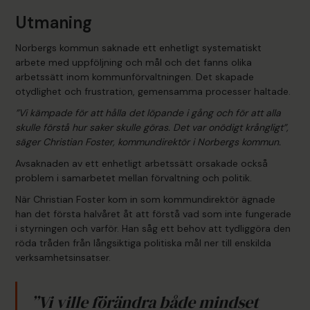
Utmaning
Norbergs kommun saknade ett enhetligt systematiskt
arbete med uppföljning och mål och det fanns olika
arbetssätt inom kommunförvaltningen. Det skapade
otydlighet och frustration, gemensamma processer haltade.
”Vi kämpade för att hålla det löpande i gång och för att alla
skulle förstå hur saker skulle göras. Det var onödigt krångligt”,
säger Christian Foster, kommundirektör i Norbergs kommun.
Avsaknaden av ett enhetligt arbetssätt orsakade också
problem i samarbetet mellan förvaltning och politik.
När Christian Foster kom in som kommundirektör ägnade
han det första halvåret åt att förstå vad som inte fungerade
i styrningen och varför. Han såg ett behov att tydliggöra den
röda tråden från långsiktiga politiska mål ner till enskilda
verksamhetsinsatser.
”Vi ville förändra både mindset