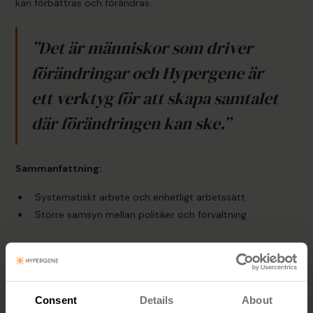
kan förbättras och förändras.
”Det är människor som driver
förändringar och Hypergene är
ett verktyg för att skapa samtalet
där förändringen kan ske.”
Sammanfattning:
Systematiskt arbete och enhetligt arbetssätt
Större samsyn mellan politiker och förvaltning
Consent
Details
About