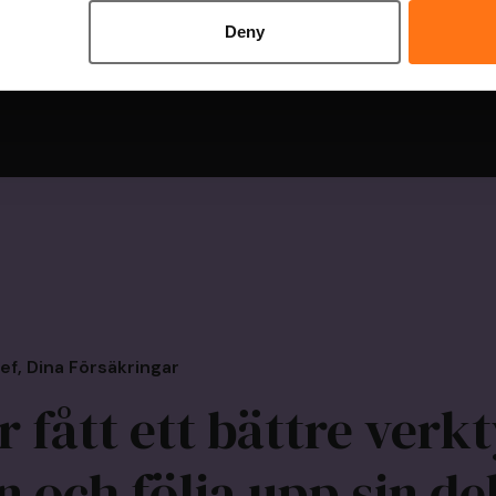
Deny
Systemet växer med 
behov tillkommer.
ef, Dina Försäkringar
 fått ett bättre verkt
n och följa upp sin de