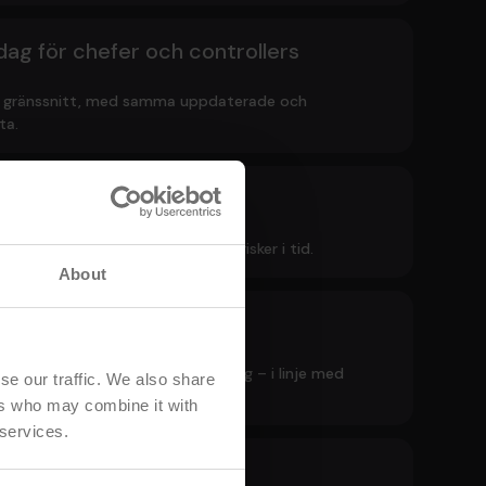
dag för chefer och controllers
a gränssnitt, med samma uppdaterade och
ta.
ning och analys
n helhet till detalj och upptäck risker i tid.
About
lefterlevnad
mentation, ansvar och rapportering – i linje med
se our traffic. We also share
a policies.
ers who may combine it with
 services.
tiden