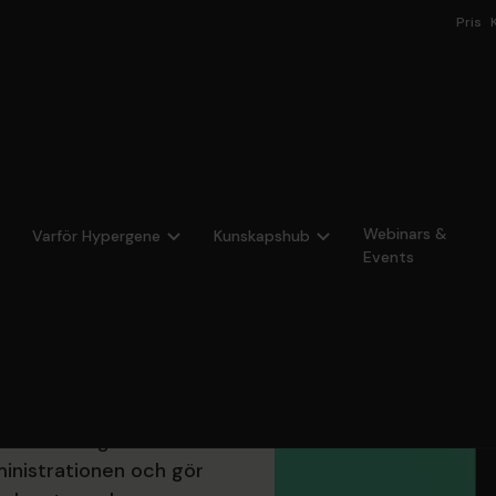
Pris
Webinars &
Varför Hypergene
Kunskapshub
s
Events
eglering, höga
äver tydlig styrning,
r affärsplanering,
 får ni ett gemensamt
inistrationen och gör