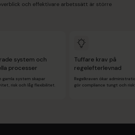
överblick och effektivare arbetssätt är större
drade system och
Tuffare krav på
lla processer
regelefterlevnad
h gamla system skapar
Regelkraven ökar administrat
itet, risk och låg flexibilitet.
gör compliance tungt och riskf