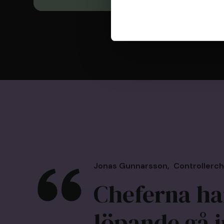
Jonas Gunnarsson
,
Controllerch
Cheferna har
löpande gå i