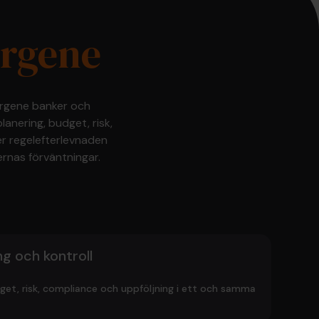
ergene
ergene banker och
anering, budget, risk,
er regelefterlevnaden
rnas förväntningar.
ng och kontroll
dget, risk, compliance och uppföljning i ett och samma