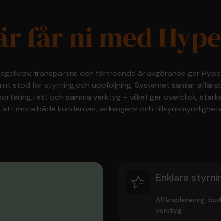
är får ni med Hyp
 regelkrav, transparens och förtroende är avgörande ger Hyp
nt stöd för styrning och uppföljning. Systemet samlar affärspl
rtering i ett och samma verktyg – vilket ger överblick, stärk
e att möta både kundernas, ledningens och tillsynsmyndighete
Enklare styrni
Affärsplanering, bu
verktyg.