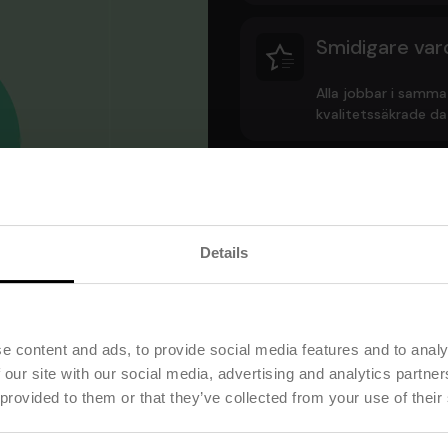
Smidigare var
Alla jobbar i samm
kvalitetssäkrade da
Tydlig uppfölj
Följ verksamheten frå
Details
Starkare rege
Få kontroll på doku
e content and ads, to provide social media features and to analy
regelverk och intern
 our site with our social media, advertising and analytics partn
 provided to them or that they’ve collected from your use of their
Redo för fram