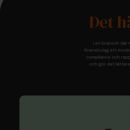
Det h
I en bransch där
finansbolag ett moder
compliance och rappo
och gör det lättar