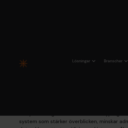
Hem
Branscher
Bank och finans
Lösningar
Branscher
Bank och finan
Bank- och finansbranschen präglas av hård r
förväntningar och snabba förändringar. Det kr
kvalitetssäkrad data och effektiva verktyg fö
analys och regelefterlevnad. Med Hypergene
system som stärker överblicken, minskar adm