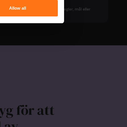
Allow all
er – anpassa lösningen när nya regler, mål eller
yg för att
l av