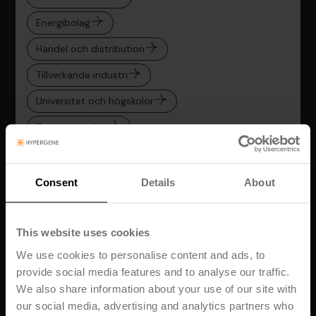
Energibolag
Handel och distribution
Tillverkande industri
Universitet och högskolor
Transportbolag
Tjänste- och konsultföretag
CFO och ekonomiteam
Consent
Details
About
PMO och projektledare
This website uses cookies
We use cookies to personalise content and ads, to
provide social media features and to analyse our traffic.
We also share information about your use of our site with
our social media, advertising and analytics partners who