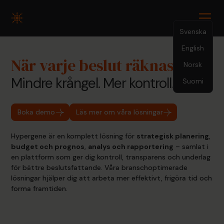
Svenska
English
När varje beslut räknas
Norsk
Mindre krångel. Mer kontroll.
Suomi
Boka demo
Läs mer om våra lösningar
Hypergene är en komplett lösning för
strategisk planering
,
budget och prognos
,
analys och rapportering
– samlat i
en plattform som ger dig kontroll, transparens och underlag
för bättre beslutsfattande. Våra branschoptimerade
lösningar hjälper dig att arbeta mer effektivt, frigöra tid och
forma framtiden.