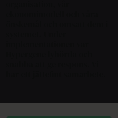
organisation, vår
ekonomimodell och våra
önskemål och omsatt dem i
systemet. Under
implementationen var
Hypergene lyhörda och
snabba att ge respons. Vi
har ett jättefint samarbete.