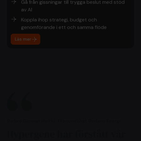
Gå från gissningar till trygga beslut med stöd
av AI
Koppla ihop strategi, budget och
genomförande i ett och samma flöde
Läs mer
Barbro Gunnari Heikki
,
Ekonomichef, Bodens Energi
Hypergene har förstått vår