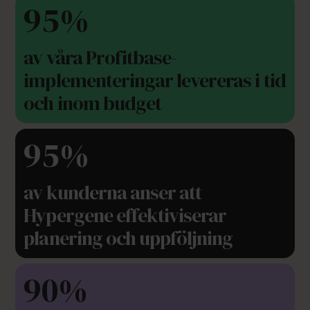
95%
av våra Profitbase-
implementeringar levereras i tid
och inom budget
95%
av kunderna anser att
Hypergene effektiviserar
planering och uppföljning
90%