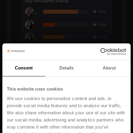
Kraftfull kontobaserad planering för komplexa
Consent
Details
About
behov
Hantera flerdimensionell budgetering och
prognostisering på ett smidigt sätt. Automatisera
This website uses cookies
arbetsflöden och sammanställ data i realtid för full
We use cookies to personalise content and ads, to
kontroll.
provide social media features and to analyse our traffic.
We also share information about your use of our site with
our social media, advertising and analytics partners who
may combine it with other information that you’ve