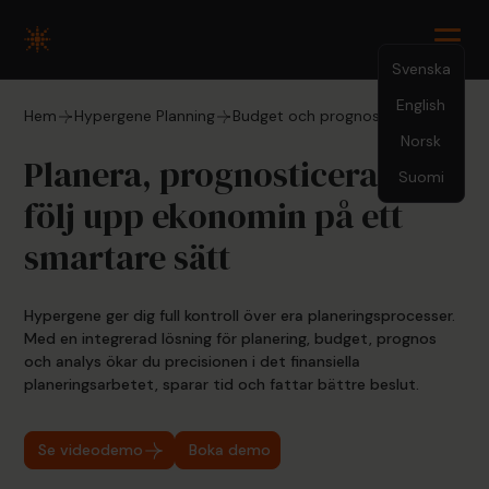
Svenska
English
Hem
Hypergene Planning
Budget och prognos
Norsk
Planera, prognosticera och
Suomi
följ upp ekonomin på ett
smartare sätt
Hypergene ger dig full kontroll över era planeringsprocesser.
Med en integrerad lösning för planering, budget, prognos
och analys ökar du precisionen i det finansiella
planeringsarbetet, sparar tid och fattar bättre beslut.
Se videodemo
Boka demo