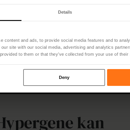
Gör scenario-drivna analyser i Hypergene för att
utforska alternativ, testa antaganden och fatta
Details
mer välgrundade beslut.
e content and ads, to provide social media features and to analy
 our site with our social media, advertising and analytics partn
 provided to them or that they’ve collected from your use of their
Deny
r Hypergene kan