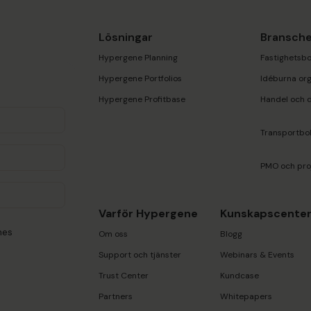
Lösningar
Bransche
Hypergene Planning
Fastighetsbo
Hypergene Portfolios
Idéburna org
Hypergene Profitbase
Handel och d
Transportbo
PMO och pro
Varför Hypergene
Kunskapscente
nes
Om oss
Blogg
Support och tjänster
Webinars & Events
Trust Center
Kundcase
Partners
Whitepapers