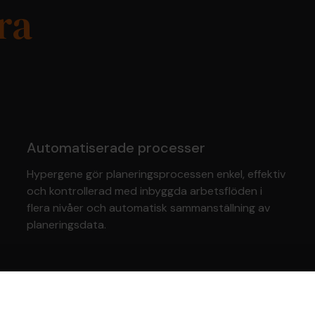
ra
Automatiserade processer
Hypergene gör planeringsprocessen enkel, effektiv
och kontrollerad med inbyggda arbetsflöden i
flera nivåer och automatisk sammanställning av
planeringsdata.
Scenarioanalys