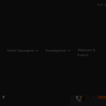
Pris
aserad planering för komplexa
Webinars &
Varför Hypergene
Kunskapshub
Events
obaserad
ov