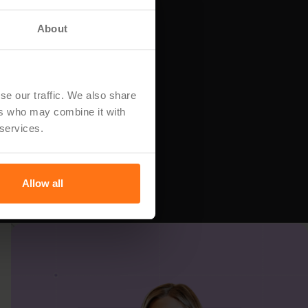
About
se our traffic. We also share
ers who may combine it with
 services.
Allow all