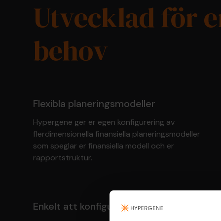
Utvecklad för e
behov
Flexibla planeringsmodeller
Hypergene ger er egen konfigurering av
flerdimensionella finansiella planeringsmodeller
som speglar er finansiella modell och er
rapportstruktur.
Enkelt att konfigurera och underhålla