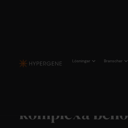
Hypergene
Budget och
Kraftfull kontob
Planning
prognos
behov
Lösningar
Branscher
Kraftfull kont
planering för
komplexa beh