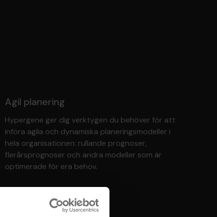
Agil planering
Hypergene ger dig verktygen du behöver för att
införa agila och dynamiska planeringsmodeller i
hela organisationen: rullande prognoser,
flerårsprognoser och andra modeller som är
optimerade för era behov.