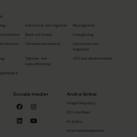
r
lag
Kommuner och regioner
Myndigheter
anisationer
Bank och finans
Energibolag
istribution
Tillverkande industri
Universitet och
högskolor
lag
Tjänste- och
CFO och ekonomiteam
konsultföretag
jektledare
r
Sociala medier
Andra länkar
Integritetspolicy
ISO-certifikat
AI-policy
Informationssäkerhet