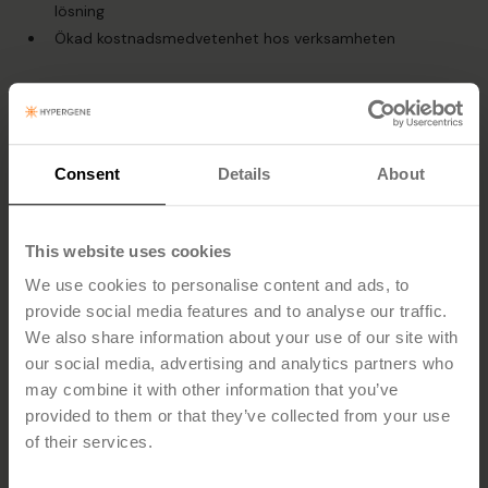
lösning
Ökad kostnadsmedvetenhet hos verksamheten
Om
Dina Försäkringar är det femte största
Consent
Details
About
försäkringsbolaget i Sverige inom sakförsäkringar och
omsätter drygt 3 miljarder kronor. Omkring 370 000
fordon, 145 000 hushåll och 35 000 företag är
försäkrade hos Dina Försäkringar. Organisationen utgörs
This website uses cookies
av en federation som består av sex olika bolag.
We use cookies to personalise content and ads, to
provide social media features and to analyse our traffic.
We also share information about your use of our site with
our social media, advertising and analytics partners who
may combine it with other information that you’ve
Cheferna har fått ett bättre verktyg för att
provided to them or that they’ve collected from your use
löpande gå in och följa upp sin del av
of their services.
verksamheten.