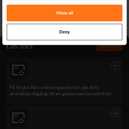
Jonas Gunnarsson
Controllerchef, Dina Försäkringar
Allow all
Deny
Läs mer
Läs mer
På finska Åbo yrkeshögskola har alla 800
anställda tillgång till en gemensam projektbild