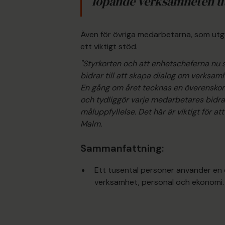
löpande verksamheten ut
Även för övriga medarbetarna, som utg
ett viktigt stöd.
"Styrkorten och att enhetscheferna nu s
bidrar till att skapa dialog om verksam
En gång om året tecknas en överensko
och tydliggör varje medarbetares bidr
måluppfyllelse. Det här är viktigt för a
Malm.
Sammanfattning:
Ett tusental personer använder en 
verksamhet, personal och ekonomi.