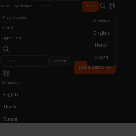
Karriär
Hyperuser
Produktpaket
Svenska
Karriär
English
Hyperuser
Norsk
Suomi
Hypergene Planning
Kommun och region
Boka demo
rmodell
Svenska
English
sion med
Norsk
Suomi