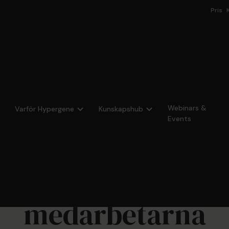
Pris
Webinars &
Varför Hypergene
Kunskapshub
Events
tuna kommuns sty
änkar tydligt vi
medarbetarna