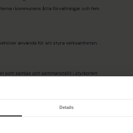
erna i kommunens åtta förvaltningar och fem
behöver använda för att styra verksamheten.
tion som samlas och sammanställs i styrkorten
och första linjens chefer. Ett viktigt steg i att
att införskaffa ett systemstöd som stödjer vår
ng valde Eskilstuna kommun Hypergene beslutsstöd
Details
hefer ett förbättrat stöd för personal, ekonomi,
 stora verksamheterna som också har många chefer
sidan först med att få ett samlat stöd för sin