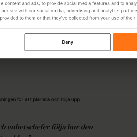
ra verksamheter följer efter. Målsättningen är
e content and ads, to provide social media features and to analy
t upprätta de strategiska planerna och sätta de
 our site with our social media, advertising and analytics partn
 provided to them or that they’ve collected from your use of their
 lösning blir det enkelt att följa den röda tråden, se
, vilka åtagande våra enheter och medarbetare gör och
Deny
ningen för att planera och följa upp
ch enhetschefer följa hur den