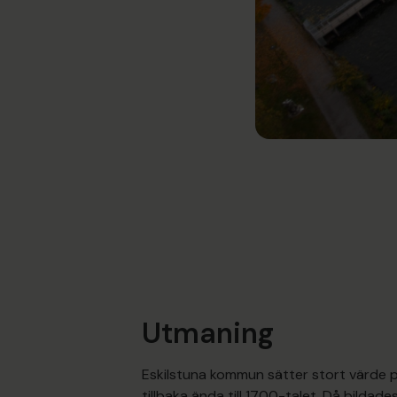
Utmaning
Eskilstuna kommun sätter stort värde 
tillbaka ända till 1700-talet. Då bildad