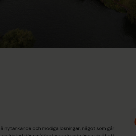
på nytänkande och modiga lösningar, något som går
es en fristad där småföretagare kunde ägna sig åt att