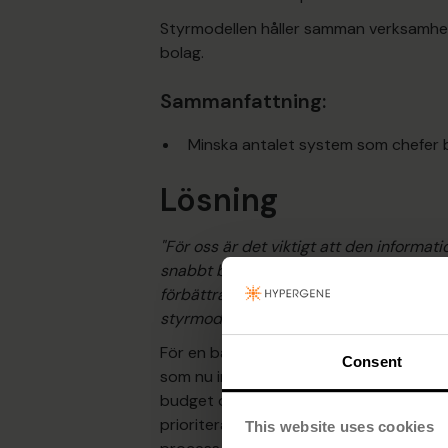
Styrmodellen håller samman verksamhet
bolag.
Sammanfattning:
Minska antalet system som chefer 
Lösning
"För oss är det viktigt att den informa
snabbt blir tillgänglig för både politiker 
förbättra vår styrning har därför varit 
styrmodell."
För en bättre planering och uppföljni
Consent
som nu införs i steg. Först fick enhetsc
budget och prognos samt styrkort. De
prioriterades och därför var utbildnings
This website uses cookies