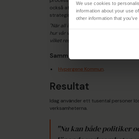
process med verksamhetsrapporter. And
We use cookies to personalis
också att lösningen ska ge stöd till at
information about your use of
strategiska målen.
other information that you’ve
"När all information finns i en och samma
hur vår vision omsätts till aktiviteter
vilket resultat vi uppnår."
Sammanfattning:
Hypergene Kommun
.
Resultat
Idag använder ett tusental personer lös
verksamheterna.
"Nu kan både politiker o