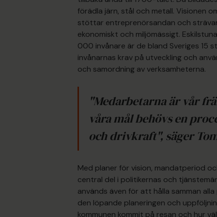
förädla järn, stål och metall. Visionen 
stöttar entreprenörsandan och strävar s
ekonomiskt och miljömässigt. Eskilstun
000 invånare är de bland Sveriges 15 
invånarnas krav på utveckling och anvä
och samordning av verksamheterna.
"Medarbetarna är vår frä
våra mål behövs en proce
och drivkraft", säger 
Med planer för vision, mandatperiod oc
central del i politikernas och tjänstemä
används även för att hålla samman alla
den löpande planeringen och uppföljning
kommunen kommit på resan och hur väl