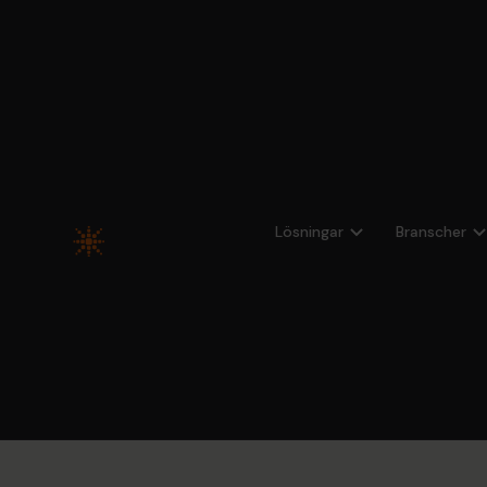
Alla kundcase
Lösningar
Branscher
Eskils
sammanl