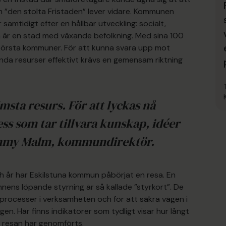
om ”den stolta Fristaden” lever vidare. Kommunen
amtidigt efter en hållbar utveckling: socialt,
a är en stad med växande befolkning. Med sina 100
största kommuner. För att kunna svara upp mot
nda resurser effektivt krävs en gemensam riktning
msta resurs. För att lyckas nå
ss som tar tillvara kunskap, idéer
Tommy Malm, kommundirektör.
h år har Eskilstuna kommun påbörjat en resa. En
nnens löpande styrning är så kallade ”styrkort”. De
 processer i verksamheten och för att säkra vägen i
en. Här finns indikatorer som tydligt visar hur långt
 resan har genomförts.