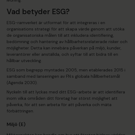
ledning.
Vad betyder ESG?
ESG-ramverket är utformat för att integreras i en
organisations strategi för att skapa värde genom att utöka
de organisatoriska målen till att inkludera identifiering,
bedömning och hantering av hållbarhetsrelaterade risker och
möjligheter. Detta kan innebära påverkan på miljö, kunder,
leverantörer eller anställda, och syftar till att bidra till en
hållbar utveckling.
ESG som begrepp myntades 2005, men etablerades 2015 i
samband med lanseringen av FN:s globala hållberhetsmål
(Agenda 2030).
Nyckeln till att lyckas med ditt ESG-arbete är att identifiera
inom vilka områden ditt företag har störst möjlighet att
påverka, för att sen arbeta för att påverka och mäta
förbättringen.
Miljö (E)
Miljöaspekten kan handla om hur ett företag hjälper världen