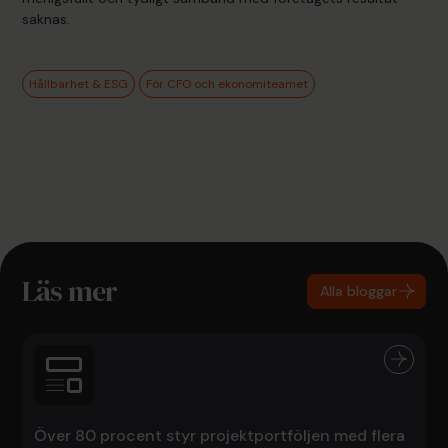
saknas.
Hållbarhet & ESG
För CFO och ekonomiteamet
Läs mer
Alla bloggar
Över 80 procent styr projektportföljen med flera