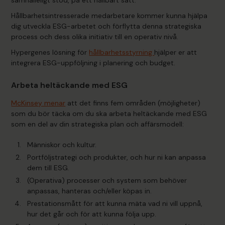
samhälleligt stöd, på ett hållbart sätt.
Hållbarhetsintresserade medarbetare kommer kunna hjälpa
dig utveckla ESG-arbetet och förflytta denna strategiska
process och dess olika initiativ till en operativ nivå.
Hypergenes lösning för
hållbarhetsstyrning
hjälper er att
integrera ESG-uppföljning i planering och budget.
Arbeta heltäckande med ESG
McKinsey menar
att det finns fem områden (möjligheter)
som du bör täcka om du ska arbeta heltäckande med ESG
som en del av din strategiska plan och affärsmodell:
Människor och kultur.
Portföljstrategi och produkter, och hur ni kan anpassa
dem till ESG.
(Operativa) processer och system som behöver
anpassas, hanteras och/eller köpas in.
Prestationsmått för att kunna mäta vad ni vill uppnå,
hur det går och för att kunna följa upp.