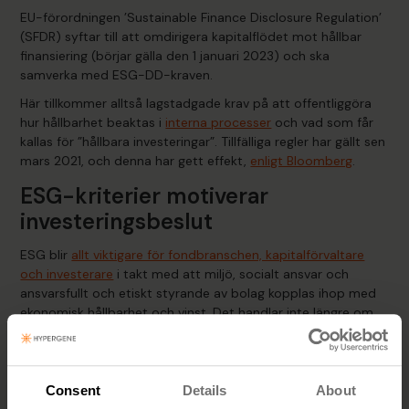
EU-förordningen ’Sustainable Finance Disclosure Regulation’
(SFDR) syftar till att omdirigera kapitalflödet mot hållbar
finansiering (börjar gälla den 1 januari 2023) och ska
samverka med ESG-DD-kraven.
Här tillkommer alltså lagstadgade krav på att offentliggöra
hur hållbarhet beaktas i
interna processer
och vad som får
kallas för ”hållbara investeringar”. Tillfälliga regler har gällt sen
mars 2021, och denna har gett effekt,
enligt Bloomberg
.
ESG-kriterier motiverar
investeringsbeslut
ESG blir
allt viktigare för fondbranschen, kapitalförvaltare
och investerare
i takt med att miljö, socialt ansvar och
ansvarsfullt och etiskt styrande av bolag kopplas ihop med
ekonomisk hållbarhet och vinst. Det handlar inte längre om
att bara skapa vinst för aktieägarna (även om ESG i
förlängingnen kan tänkas göra det).
ESG-kriterierna
Consent
Details
About