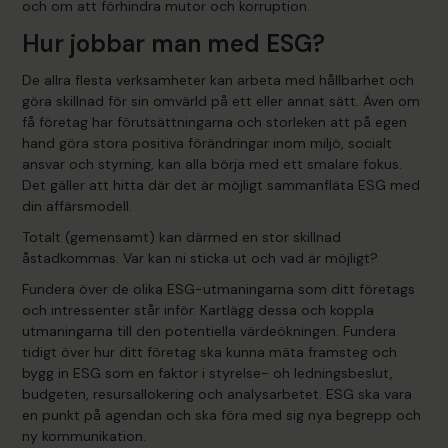
och om att förhindra mutor och korruption.
Hur jobbar man med ESG?
De allra flesta verksamheter kan arbeta med hållbarhet och
göra skillnad för sin omvärld på ett eller annat sätt. Även om
få företag har förutsättningarna och storleken att på egen
hand göra stora positiva förändringar inom miljö, socialt
ansvar och styrning, kan alla börja med ett smalare fokus.
Det gäller att hitta där det är möjligt sammanfläta ESG med
din affärsmodell.
Totalt (gemensamt) kan därmed en stor skillnad
åstadkommas. Var kan ni sticka ut och vad är möjligt?
Fundera över de olika ESG-utmaningarna som ditt företags
och intressenter står inför. Kartlägg dessa och koppla
utmaningarna till den potentiella värdeökningen. Fundera
tidigt över hur ditt företag ska kunna mäta framsteg och
bygg in ESG som en faktor i styrelse- oh ledningsbeslut,
budgeten, resursallokering och analysarbetet. ESG ska vara
en punkt på agendan och ska föra med sig nya begrepp och
ny kommunikation.