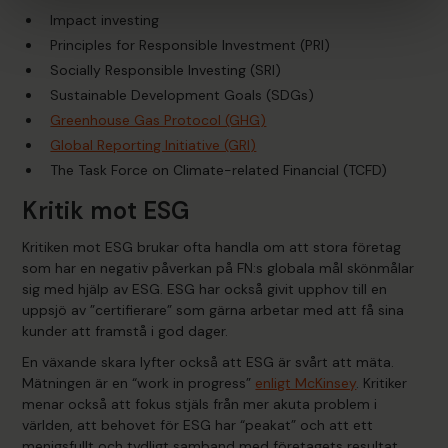
Impact investing
Principles for Responsible Investment (PRI)
Socially Responsible Investing (SRI)
Sustainable Development Goals (SDGs)
Greenhouse Gas Protocol (GHG)
Global Reporting Initiative (GRI)
The Task Force on Climate-related Financial (TCFD)
Kritik mot ESG
Kritiken mot ESG brukar ofta handla om att stora företag
som har en negativ påverkan på FN:s globala mål skönmålar
sig med hjälp av ESG. ESG har också givit upphov till en
uppsjö av ”certifierare” som gärna arbetar med att få sina
kunder att framstå i god dager.
En växande skara lyfter också att ESG är svårt att mäta.
Mätningen är en “work in progress”
enligt McKinsey
. Kritiker
menar också att fokus stjäls från mer akuta problem i
världen, att behovet för ESG har “peakat” och att ett
menigsfullt och tydligt samband med företagets resultat