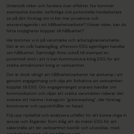
Undersök risker och fundera över effekter. Hur kommer
exempelvis kunder, befintliga och potentiella medarbetare
se på ditt företag om ni blir mer proaktiva och
ansvarstagande i ert hållbarhetsarbete? Utäver risker, kan du
hitta möjligheter kopplat till hållbarhet?
Här kommer vi in på varumärke och arbetsgivarvarumärke.
Det är en svår balansgång, eftersom ESG egentligen handlar
om hållbarhet. Samtidigt finns också till exempel en
potentiell vinst i att ni kan kommunicera kring ESG för att
stärka attraktionen kring er verksamhet.
Det är dock viktigt att hållbarhetsarbetet tar avstamp i ett
genuint engagemang och vilja att förbättra sin verksamhet
kopplat till ESG. Om engagemanget snarare handlar om
kommunikation och viljan att stärka varumärket riskerar det
snarare att hamna i kategorin “greenwashing”, där företag
konstruerar och upprätthåller en fasad.
Följ upp nyckeltal och analysera utfallet för att kunna ringa in
ansvar och åtgärder. Kom ihåg att du mäter ESG för att
säkerställa att din verksamhet består och utvecklas, med