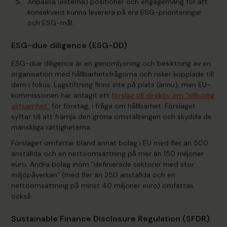
Anpassa (externa) positioner och engagemang för att
konsekvent kunna leverera på era ESG-prioriteringar
och ESG-mål.
ESG-due diligence (ESG-DD)
ESG-due diligence är en genomlysning och besiktning av en
organisation med hållbarhetsfrågorna och risker kopplade till
dem i fokus. Lagstiftning finns inte på plats (ännu), men EU-
kommissionen har antagit ett
förslag till direktiv om ”tillbörlig
aktsamhet”
för företag, i fråga om hållbarhet. Förslaget
syftar till att främja den gröna omställningen och skydda de
mänskliga rättigheterna.
Förslaget omfattar bland annat bolag i EU med fler än 500
anställda och en nettoomsättning på mer än 150 miljoner
euro. Andra bolag inom ”definierade sektorer med stor
miljöpåverkan” (med fler än 250 anställda och en
nettoomsättning på minst 40 miljoner euro) omfattas
också.
Sustainable Finance Disclosure Regulation (SFDR)