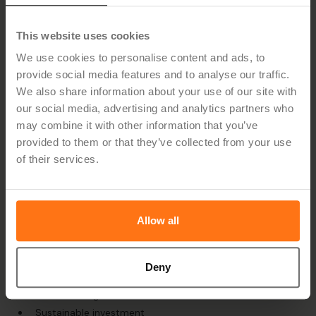
ESG-kriterierna gör det möjligt att kartlägga och jämföra
bolag baserat på hur väl de uppfyller kriterierna och
This website uses cookies
inkludera det i investeringsbeslut och portföljförvaltning.
ESG-faktorer är idag påtagliga i strategi-, förvärv-,
We use cookies to personalise content and ads, to
transformations- och exit-faser.
provide social media features and to analyse our traffic.
We also share information about your use of our site with
Kriterierna är specifika för olika branscher och bör därför
både ses som flera branschstandarder där olika typer av
our social media, advertising and analytics partners who
företag ska förhålla sig till sin egen branschs risker och
may combine it with other information that you’ve
verklighet.
provided to them or that they’ve collected from your use
Det finns olika typer (och mängder) av faktorer, ramverk och
of their services.
sätt att mäta ESG, men det är vanligast att mäta med en
skala från 0–100 eller CCC–AAA. Kapitalförvaltare brukar
också prata om arikelnumrering, där "Article 9" är den
striktaste kategoriseringen i EU.
Allow all
Begrepp och ramverk för ESG-analys:
Deny
Sustainable Finance
ESG investing
Sustainable investment