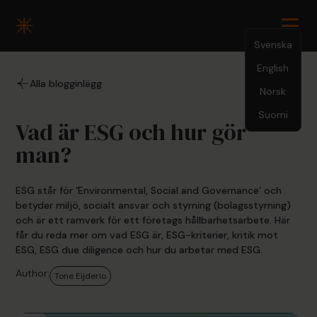
Svenska
English
5.26.2026
Alla blogginlägg
Norsk
Suomi
Vad är ESG och hur gör
man?
ESG står för ‘Environmental, Social and Governance’ och
betyder miljö, socialt ansvar och styrning (bolagsstyrning)
och är ett ramverk för ett företags hållbarhetsarbete. Här
får du reda mer om vad ESG är, ESG-kriterier, kritik mot
ESG, ESG due diligence och hur du arbetar med ESG.
Author:
Tone Eijderlo