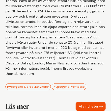
Thoma Bravo är ett av världens största riskkapitalbolag inom
mjukvaruinvesteringar, med över 179 miljarder USD i tillgångar
per 31 december, 2024. Genom sina private equity-, growth
equity- och kreditstrategier investerar företaget i
tillväxtorienterade, innovativa företag inom mjukvaru- och
tekniksektorerna. Med sin djupa expertis och strategiska och
operativa kapacitet samarbetar Thoma Bravo med sina
portföljföretag för att implementera ”best practices” och
driva tillväxtinitiativ. Under de senaste 20 åren har företaget
förvärvat eller investerat i mer än 520 bolag med ett samlat
företagsvärde på cirka 275 miljarder USD (inklusive kontroll
och icke-kontrollinvesteringar). Thoma Bravo har kontor i
Chicago, Dallas, London, Miami, New York och San Francisco.
För mer information, besök Thoma Bravos webbplats
thomabravo.com.
Hypergene & produktnyheter
Hypergene Profitbase
Läs mer
Alla nyheter