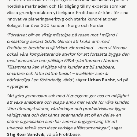
nordiska marknaden och får tillgång till ny expertis som kan
vässa grundprodukten ytterligare. Profitbase är känt för sina
innovativa planeringsverktyg och starka kundrelationer.
Bolaget har över 300 kunder i Norge och Norden.
”Förvärvet blir en viktig milstolpe på resan mot 1 miljard i
omsättning senast 2029. Genom att kroka arm med
Profitbase breddar vi självklart vår marknad – men vi förenar
också våra kompletterande styrkor för att fortsätta bygga den
mest innovativa och pålitliga FP&A-plattformen i Norden.
Tillsammans kan vi hjälpa våra kunder att bli snabbare,
smartare och fatta bättre beslut – kvaliteter som är
nödvändiga i en föränderlig värld”
, säger
Urban Bucht
, vd på
Hypergene.
”Att göra gemensam sak med Hypergene ger oss en möjlighet
att växa snabbare och skapa ännu mer värde för våra kunder.
Våra företagskulturer, värderingar och produktvisioner ligger
väldigt nära och det känns spännande att bli en del av en
större organisation som har samma engagemang för att
utveckla teknik som löser verkliga affärsutmaningar”
, säger
Stig Roar Sandvik
, vd på Profitbase.