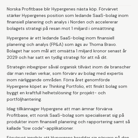
Norska Profitbase blir Hypergenes nästa köp. Förvärvet
stärker Hypergenes position som ledande SaaS-bolag inom
finansiell planering och analys i Norden och accelererar
bolagets strategi på resan mot 1 miljard i omsättning.
Hypergene är ett ledande SaaS-bolag inom finansiell
planering och analys (FP&A) som ägs av Thoma Bravo.
Bolaget har som mål att omsätta 1 miljard kronor senast år
2029 och har satt en tydlig strategi för att nå dit.
Strategin inbegriper såväl organisk tillväxt inom de branscher
där man redan verkar, som förvärv av bolag med expertis
inom närliggande områden. Förra året genomförde
Hypergene köpet av Thinking Portfolio, ett finskt bolag som
byggt en kraftfull helhetslösning för projekt- och
portföljhantering.
Idag tillkännager Hypergene att man ämnar förvärva
Profitbase, ett norsk SaaS-bolag som specialiserat sig på
produkter inom finansiell planering och rapportering samt så
kallade ”low code”-applikationer.
Förvärvet innebär att Hypergene breddar sin närvaro på den