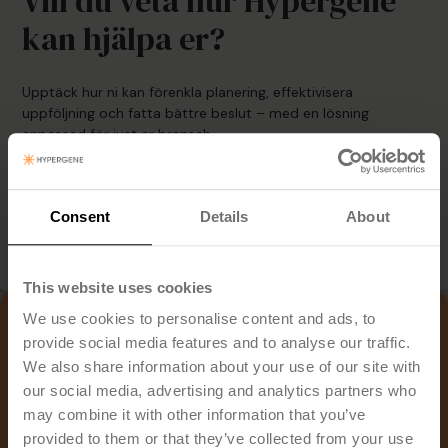
Vill du veta hur Hypergene
kan hjälpa er?
Upptäck hur ni kan förenkla planering, effektivisera
uppföljning och fatta bättre beslut – med en lösning
anpassad för just er bransch.
Consent
Details
About
Boka demo
This website uses cookies
We use cookies to personalise content and ads, to
provide social media features and to analyse our traffic.
We also share information about your use of our site with
our social media, advertising and analytics partners who
may combine it with other information that you’ve
provided to them or that they’ve collected from your use