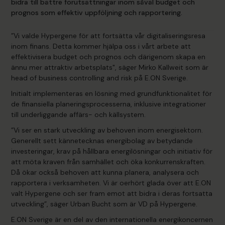
bidra till bättre förutsättningar inom såväl budget och
prognos som effektiv uppföljning och rapportering.
”Vi valde Hypergene för att fortsätta vår digitaliseringsresa
inom finans. Detta kommer hjälpa oss i vårt arbete att
effektivisera budget och prognos och därigenom skapa en
ännu mer attraktiv arbetsplats", säger Mirko Kallweit som är
head of business controlling and risk på E.ON Sverige.
Initialt implementeras en lösning med grundfunktionalitet för
de finansiella planeringsprocesserna, inklusive integrationer
till underliggande affärs- och källsystem.
”Vi ser en stark utveckling av behoven inom energisektorn.
Generellt sett kännetecknas energibolag av betydande
investeringar, krav på hållbara energilösningar och initiativ för
att möta kraven från samhället och öka konkurrenskraften.
Då ökar också behoven att kunna planera, analysera och
rapportera i verksamheten. Vi är oerhört glada över att E.ON
valt Hypergene och ser fram emot att bidra i deras fortsatta
utveckling”, säger Urban Bucht som är VD på Hypergene.
E.ON Sverige är en del av den internationella energikoncernen