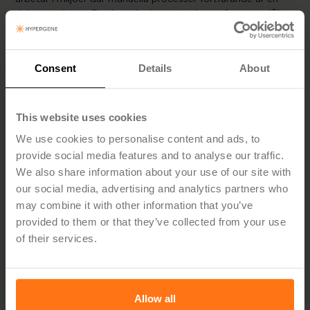
del av vardagen. Det betyder inte att arbetet fungerar dåligt
– men det väcker en viktig fråga:
Hur mycket tid går egentligen åt
Consent
Details
About
till manuella moment som skulle
kunna automatiseras?
This website uses cookies
We use cookies to personalise content and ads, to
provide social media features and to analyse our traffic.
För många organisationer är det där förändringsresan börjar.
We also share information about your use of our site with
Vad är lösningen?
our social media, advertising and analytics partners who
may combine it with other information that you’ve
Många organisationer som lyckas minska manuellt arbete
provided to them or that they’ve collected from your use
har ofta ett gemensamt mönster: budget, prognos,
of their services.
uppföljning och analys sker i samma struktur — inte i
parallella flöden som sedan måste sys ihop manuellt. När
informationen hänger ihop från början försvinner många av
de manuella stegen av sig självt.
Allow all