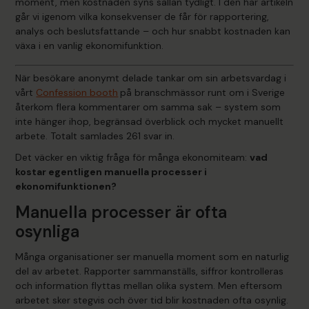
moment, men kostnaden syns sällan tydligt. I den här artikeln
går vi igenom vilka konsekvenser de får för rapportering,
analys och beslutsfattande – och hur snabbt kostnaden kan
växa i en vanlig ekonomifunktion.
När besökare anonymt delade tankar om sin arbetsvardag i
vårt
Confession booth
på branschmässor runt om i Sverige
återkom flera kommentarer om samma sak – system som
inte hänger ihop, begränsad överblick och mycket manuellt
arbete. Totalt samlades 261 svar in.
Det väcker en viktig fråga för många ekonomiteam:
vad
kostar egentligen manuella processer i
ekonomifunktionen?
Manuella processer är ofta
osynliga
Många organisationer ser manuella moment som en naturlig
del av arbetet. Rapporter sammanställs, siffror kontrolleras
och information flyttas mellan olika system. Men eftersom
arbetet sker stegvis och över tid blir kostnaden ofta osynlig.