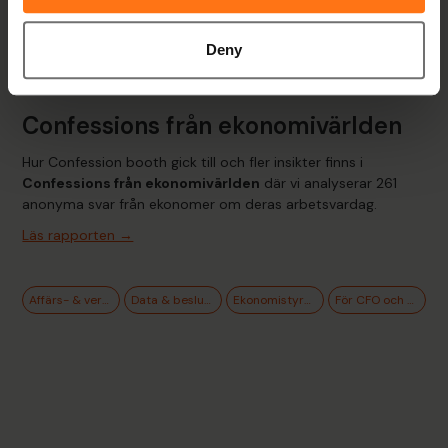
Hypergene gör just det.
Vi samlar planering, uppföljning
och analys i en och samma lösning
så att ekonomiteamet
kan lägga tiden på analys och bättre beslutsfattande istället
Deny
för administration. Vill du se hur det fungerar i praktiken?
Boka en genomgång så visar vi dig.
Confessions från ekonomivärlden
Hur Confession booth gick till och fler insikter finns i
Confessions från ekonomivärlden
där vi analyserar 261
anonyma svar från ekonomer om deras arbetsvardag.
Läs rapporten →
Affärs- & verksamhetsstyrning
Data & beslutsstöd
Ekonomistyrning & budget
För CFO och ekonomiteamet