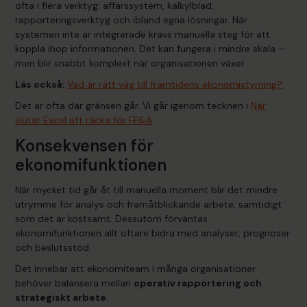
ofta i flera verktyg: affärssystem, kalkylblad,
rapporteringsverktyg och ibland egna lösningar. När
systemen inte är integrerade krävs manuella steg för att
koppla ihop informationen. Det kan fungera i mindre skala –
men blir snabbt komplext när organisationen växer.
Läs också:
Vad är rätt väg till framtidens ekonomistyrning?
Det är ofta där gränsen går. Vi går igenom tecknen i
När
slutar Excel att räcka för FP&A
.
Konsekvensen för
ekonomifunktionen
När mycket tid går åt till manuella moment blir det mindre
utrymme för analys och framåtblickande arbete, samtidigt
som det är kostsamt. Dessutom förväntas
ekonomifunktionen allt oftare bidra med analyser, prognoser
och beslutsstöd.
Det innebär att ekonomiteam i många organisationer
behöver balansera mellan
operativ rapportering och
strategiskt arbete
.