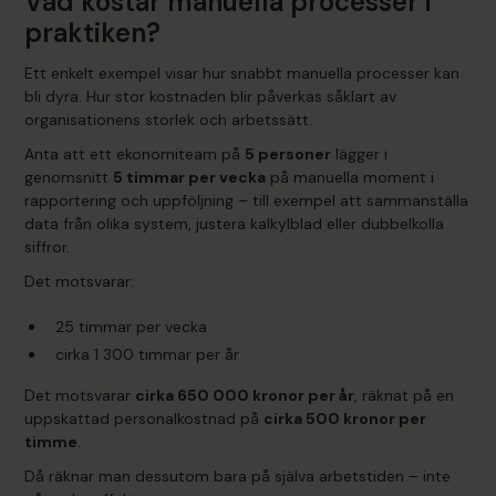
Vad kostar manuella processer i
praktiken?
Ett enkelt exempel visar hur snabbt manuella processer kan
bli dyra. Hur stor kostnaden blir påverkas såklart av
organisationens storlek och arbetssätt.
Anta att ett ekonomiteam på
5 personer
lägger i
genomsnitt
5 timmar per vecka
på manuella moment i
rapportering och uppföljning – till exempel att sammanställa
data från olika system, justera kalkylblad eller dubbelkolla
siffror.
Det motsvarar:
25 timmar per vecka
cirka 1 300 timmar per år
Det motsvarar
cirka 650 000 kronor per år
, räknat på en
uppskattad personalkostnad på
cirka 500 kronor per
timme
.
Då räknar man dessutom bara på själva arbetstiden – inte