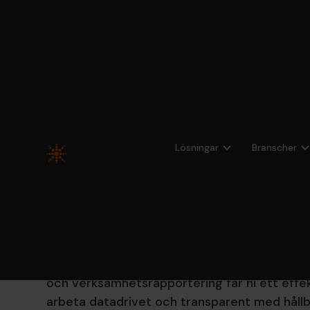
Hem
Branscher
Hållbarhetsstyrning
Lösningar
Branscher
Hållbarhetssty
Hypergene hjälper er att integrera hållbarhe
verksamhetsstyrningen – från strategi till up
rapportering. Med moduler för KPI-uppföljnin
och verksamhetsrapportering får ni ett effek
arbeta datadrivet och transparent med hållb