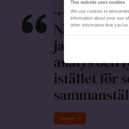
This website uses cookies
We use cookies to personalis
Ing-Mari Färdig
,
Controller, Växj
information about your use of
När informa
other information that you’ve
jag att i mi
analys och 
istället för
sammanställ
Läs mer