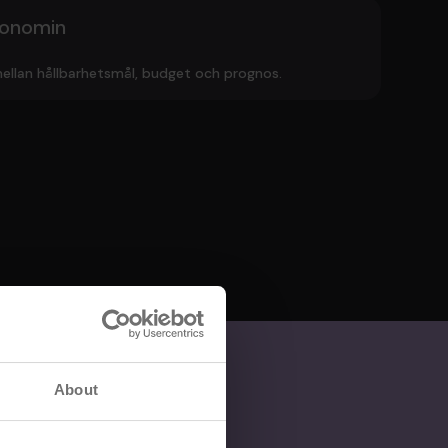
ekonomin
ellan hållbarhetsmål, budget och prognos.
About