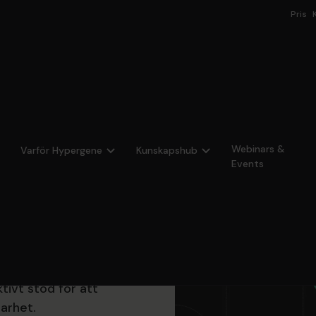
Pris
Webinars &
Varför Hypergene
Kunskapshub
rning
Events
tsarbete i hela
pföljning och
g, strategisk planering
tivt stöd för att
arhet.