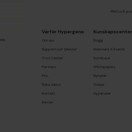
PMO och pro
Varför Hypergene
Kunskapscente
nes
Om oss
Blogg
Support och tjänster
Webinars & Events
Trust Center
Kundcase
Partners
Whitepapers
Pris
Nyheter
Boka demo
Videor
Kontakt
Hyperuser
Karriär