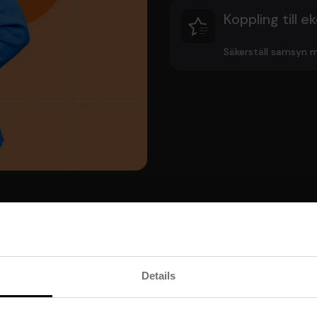
Koppling till 
Säkerställ samsyn m
Details