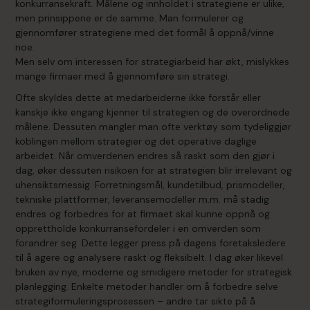
konkurransekraft. Målene og innholdet i strategiene er ulike,
men prinsippene er de samme. Man formulerer og
gjennomfører strategiene med det formål å oppnå/vinne
noe.
Men selv om interessen for strategiarbeid har økt, mislykkes
mange firmaer med å gjennomføre sin strategi.
Ofte skyldes dette at medarbeiderne ikke forstår eller
kanskje ikke engang kjenner til strategien og de overordnede
målene. Dessuten mangler man ofte verktøy som tydeliggjør
koblingen mellom strategier og det operative daglige
arbeidet. Når omverdenen endres så raskt som den gjør i
dag, øker dessuten risikoen for at strategien blir irrelevant og
uhensiktsmessig. Forretningsmål, kundetilbud, prismodeller,
tekniske plattformer, leveransemodeller m.m. må stadig
endres og forbedres for at firmaet skal kunne oppnå og
opprettholde konkurransefordeler i en omverden som
forandrer seg. Dette legger press på dagens foretaksledere
til å agere og analysere raskt og fleksibelt. I dag øker likevel
bruken av nye, moderne og smidigere metoder for strategisk
planlegging. Enkelte metoder handler om å forbedre selve
strategiformuleringsprosessen – andre tar sikte på å