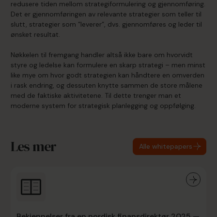
redusere tiden mellom strategiformulering og gjennomføring.
Det er gjennomføringen av relevante strategier som teller til
slutt, strategier som ”leverer”, dvs. gjennomføres og leder til
ønsket resultat.
Nøkkelen til fremgang handler altså ikke bare om hvorvidt
styre og ledelse kan formulere en skarp strategi – men minst
like mye om hvor godt strategien kan håndtere en omverden
i rask endring, og dessuten knytte sammen de store målene
med de faktiske aktivitetene. Til dette trenger man et
moderne system for strategisk planlegging og oppfølging.
Les mer
Alle whitepapers
Bekjennelser fra en nordisk finansdirektør 2025 —