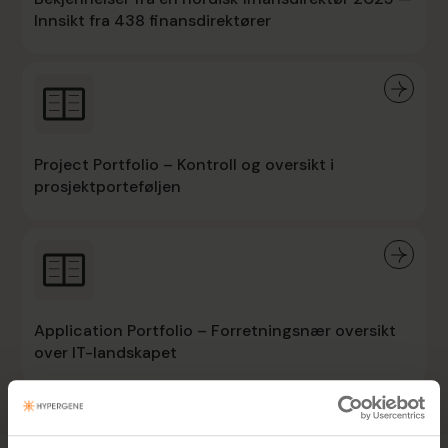
Innsikt fra 438 finansdirektører
Project Portfolio – Kontroll og oversikt i
prosjektporteføljen
Application Portfolio – Forretningsnær oversikt
over IT-landskapet