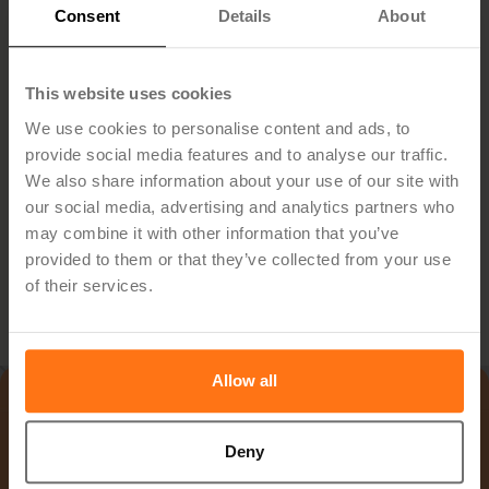
Consent
Details
About
Vil du vite hvordan
Hypergene kan hjelpe deg?
This website uses cookies
We use cookies to personalise content and ads, to
Oppdag hvordan du kan forenkle planleggingen,
provide social media features and to analyse our traffic.
effektivisere oppfølgingen og ta bedre beslutninger — med
We also share information about your use of our site with
en løsning skreddersydd for din bransje.
our social media, advertising and analytics partners who
may combine it with other information that you’ve
provided to them or that they’ve collected from your use
of their services.
Bestill Demo
Allow all
Deny