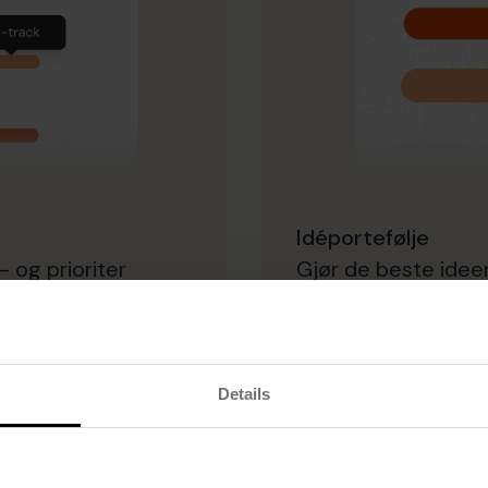
Idéportefølje
 og prioriter
Gjør de beste ideen
Details