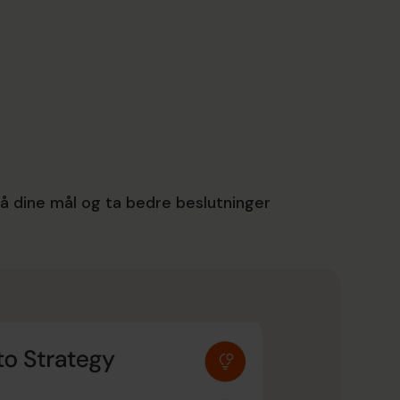
Koble sammen strategi, budsjett
og gjennomføring i en enkelt flyt
Plattformen knytter mål og ressurser direkte
til strategiske planer, slik at hvert initiativ
støtter klare, målbare effekter på
virksomheten.
nå dine mål og ta bedre beslutninger