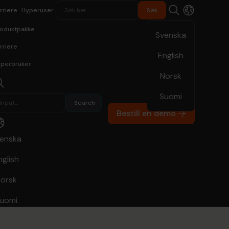
rriere
Hyperuser
oduktpakke
Svenska
rriere
English
perbruker
Norsk
Suomi
Bestill en demo
enska
nglish
Bestill en demo
Kontakt
orsk
r
uomi
g —