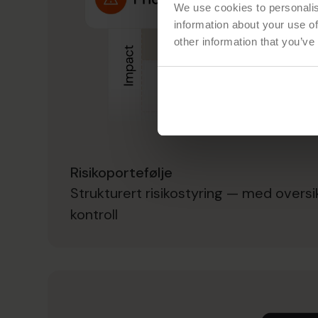
We use cookies to personalis
information about your use of
other information that you’ve
Risikoportefølje
Strukturert risikostyring — med oversi
kontroll