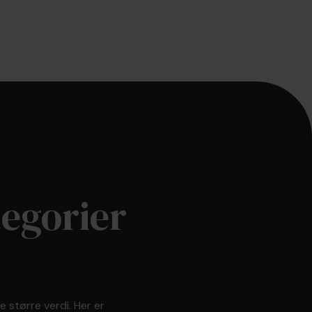
tegorier
 større verdi. Her er