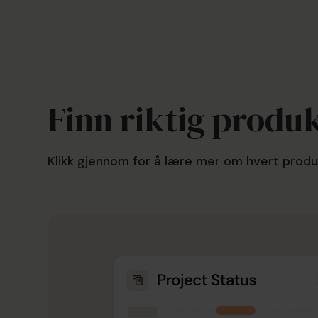
Få en klar oversikt over alle
initiativene dine
Koble prosjekter, investeringer og ressurser i
en enkelt plattform og få struktur, synlighet
Finn riktig produk
og kontroll på tvers av organisasjonen.
Klikk gjennom for å lære mer om hvert produk