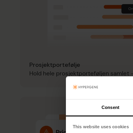
Prosjektportefølje
Hold hele prosjektporteføljen samlet —
Consent
This website uses cookies