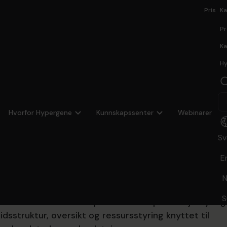
Pris
Ka
Pr
Ka
Hy
re bildet — og ta
Hvorfor Hypergene
Kunnskapssenter
Webinarer
nger
Sv
E
N
oensinne - men informasjonen er spredt, prioriteringe
S
rtfolios er en sentral plattform for porteføljestyrin
idsstruktur, oversikt og ressursstyring knyttet til