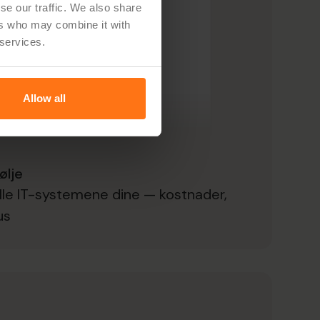
se our traffic. We also share
ers who may combine it with
 services.
Allow all
ølje
alle IT-systemene dine — kostnader,
us