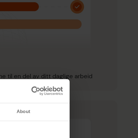
e til en del av ditt daglige arbeid
About