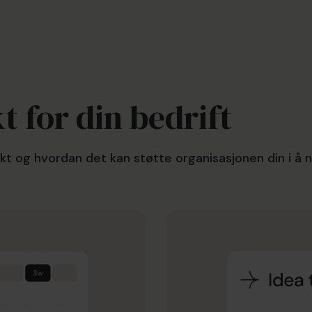
Gå fra gjetting til trygge
beslutninger drevet av AI
Innebygd analyse og AI hjelper deg med å
prioritere, vurdere risikoer og ta informerte
beslutninger raskere – basert på pålitelige
t for din bedrift
data i sanntid.
t og hvordan det kan støtte organisasjonen din i å 