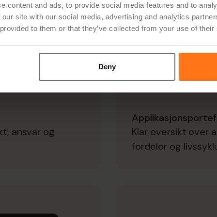
e content and ads, to provide social media features and to analy
 our site with our social media, advertising and analytics partn
 provided to them or that they’ve collected from your use of their
Deny
Applikasjonsportef
kt, ansvar og
Klar oversikt over 
fordeler og livssykl