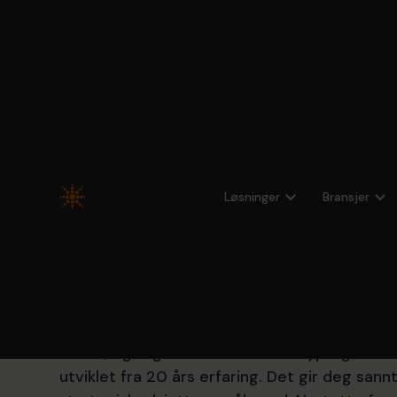
Portfolios
Få tak i det sto
Løsninger
Bransjer
bedre beslutni
Organisasjoner kjører flere prosjekter enn n
uklare, og regneark er ikke nok. Hypergene Po
utviklet fra 20 års erfaring. Det gir deg sannt