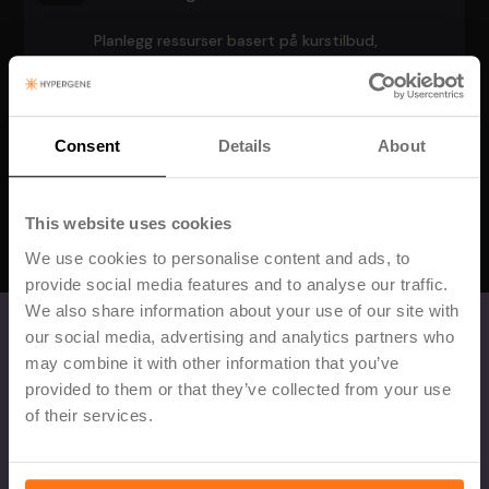
Planlegg ressurser basert på kurstilbud,
prosjekter og ansatte - og følg opp resultatene.
Automatisert rapportering og KPIer
Consent
Details
About
Lag kvalitetsrapporter, månedlige rapporter og
nøkkeltallrapporter med oppdaterte og
kvalitetssikrede data.
This website uses cookies
We use cookies to personalise content and ads, to
provide social media features and to analyse our traffic.
We also share information about your use of our site with
our social media, advertising and analytics partners who
may combine it with other information that you’ve
provided to them or that they’ve collected from your use
of their services.