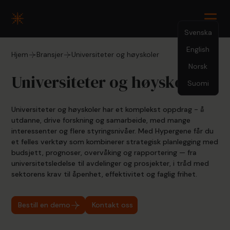
Svenska
English
Hjem
Bransjer
Universiteter og høyskoler
Norsk
Universiteter og høyskoler
Suomi
Universiteter og høyskoler har et komplekst oppdrag - å
utdanne, drive forskning og samarbeide, med mange
interessenter og flere styringsnivåer. Med Hypergene får du
et felles verktøy som kombinerer strategisk planlegging med
budsjett, prognoser, overvåking og rapportering — fra
universitetsledelse til avdelinger og prosjekter, i tråd med
sektorens krav til åpenhet, effektivitet og faglig frihet.
Bestill en demo
Kontakt oss