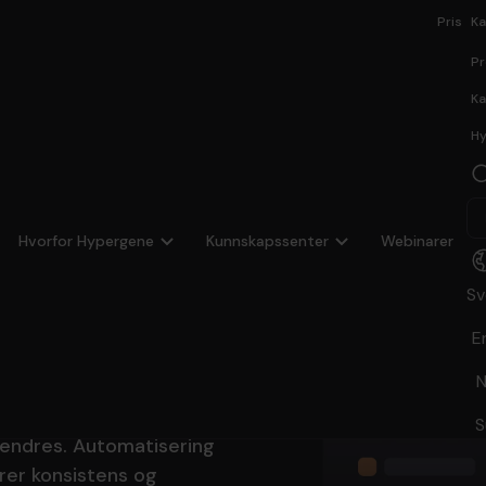
Pris
Ka
Pr
Ka
Hy
gnoser
Hvorfor Hypergene
Kunnskapssenter
Webinarer
Sv
stnader
E
N
isert ettersom lønn,
S
 endres. Automatisering
rer konsistens og