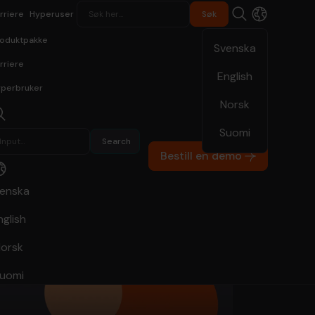
rriere
Hyperuser
oduktpakke
Svenska
rriere
English
perbruker
Norsk
Suomi
Bestill en demo
enska
nglish
orsk
uomi