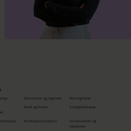
r
skap
Kommuner og regioner
Myndigheter
Bank og finans
Energiselskaper
er
stribusjon
Produksjonsindustri
Universiteter og
høyskoler