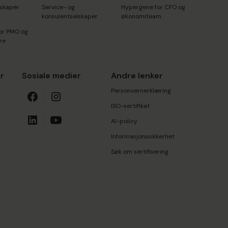
lskaper
Service- og
Hypergene for CFO og
konsulentselskaper
økonomiteam
or PMO og
re
r
Sosiale medier
Andre lenker
Personvernerklæring
ISO-sertifikat
AI-policy
Informasjonssikkerhet
Søk om sertifisering