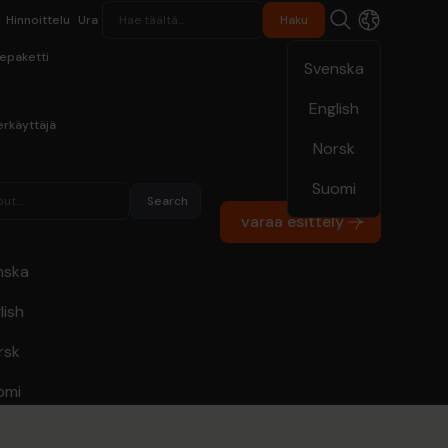
Hinnoittelu
Ura
epaketti
Svenska
English
rkäyttäjä
Norsk
Suomi
varaa esittely
nska
lish
rsk
omi