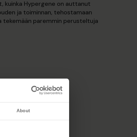
, kuinka Hypergene on auttanut
ouden ja toiminnan, tehostamaan
ja tekemään paremmin perusteltuja
About