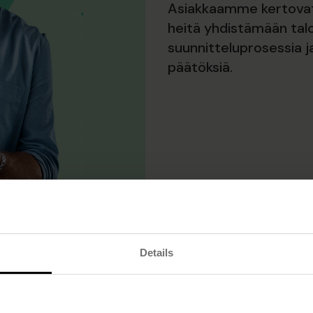
Asiakkaamme kertovat
heitä yhdistämään tal
suunnitteluprosessia 
päätöksiä.
Details