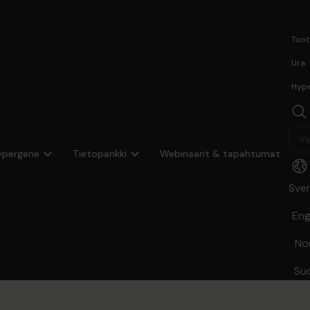
Tuot
Ura
Hype
ypergene
Tietopankki
Webinaarit & tapahtumat
Sve
Eng
No
Su