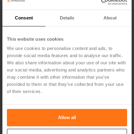
Consent
Details
About
Innovointi osana arjen tekemistä
Tuo ideat osaksi tavoitteita ja
This website uses cookies
suunnittelua.
We use cookies to personalise content and ads, to
Kun ideat kytketään strategiaan ja toteuttamiseen,
provide social media features and to analyse our traffic.
innovointi on luonteva osa johtamista ja jokainen idea
We also share information about your use of our site with
käsitellään selkeästi.
our social media, advertising and analytics partners who
may combine it with other information that you’ve
provided to them or that they’ve collected from your use
of their services.
Ominaisuuksien yleiskatsaus
Allow all
Ideat voidaan kerätä ja luokitella nopeasti.