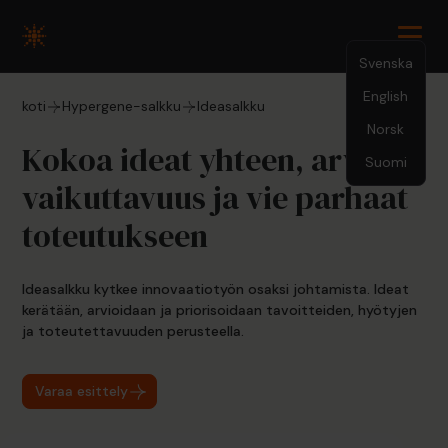
Svenska
English
koti
Hypergene-salkku
Ideasalkku
Norsk
Kokoa ideat yhteen, arvioi
Suomi
vaikuttavuus ja vie parhaat
toteutukseen
Ideasalkku kytkee innovaatiotyön osaksi johtamista. Ideat
kerätään, arvioidaan ja priorisoidaan tavoitteiden, hyötyjen
ja toteutettavuuden perusteella.
‍Varaa esittely