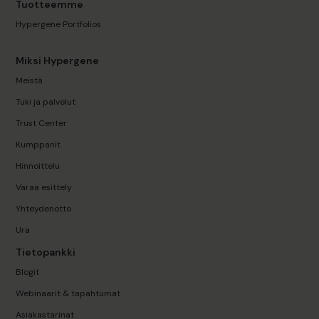
Tuotteemme
Hypergene Portfolios
Miksi Hypergene
Meistä
Tuki ja palvelut
Trust Center
Kumppanit
Hinnoittelu
Varaa esittely
Yhteydenotto
Ura
Tietopankki
Blogit
Webinaarit & tapahtumat
Asiakastarinat