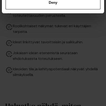
Deny
Ideat priorisoidaan potentiaalin ja
toteutettavuuden perusteella.
Roolikohtaiset näkymät tukevat eri käyttäjien
tarpeita.
Ideat linkittyvät tavoitteisiin ja salkkuihin.
Jokaisen idean etenemistä seurataan
ehdotuksesta toteutukseen.
Ideoiden tila ja kehityspotentiaali näkyvät yhdellä
silmäyksellä.
Haluatko nähdä, miten