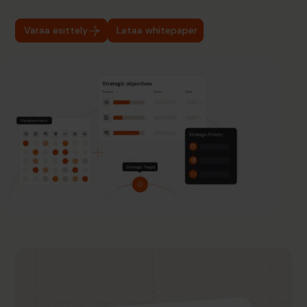
‍Varaa esittely
Lataa whitepaper