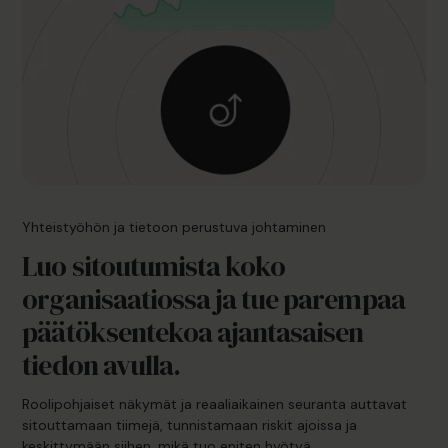
Yhteistyöhön ja tietoon perustuva johtaminen
Luo sitoutumista koko
organisaatiossa ja tue parempaa
päätöksentekoa ajantasaisen
tiedon avulla.
Roolipohjaiset näkymät ja reaaliaikainen seuranta auttavat
sitouttamaan tiimejä, tunnistamaan riskit ajoissa ja
keskittymään siihen, mikä tuo eniten hyötyä.