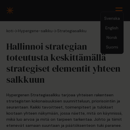
Svenska
English
koti
Hypergene-salkku
Strategiasalkku
Norsk
Hallinnoi strategian
Suomi
toteutusta keskittämällä
strategiset elementit yhteen
salkkuun
Hypergenen Strategiasalkku tarjoaa yhteisen rakenteen
strategisten kokonaisuuksien suunnitteluun, priorisointiin ja
seurantaan. Kaikki tavoitteet, toimenpiteet ja tulokset
kootaan yhteen näkymään, jossa näette, mitä on käynnissä,
mikä luo arvoa ja mitä on tarpeen tarkentaa. Johto ja tiimit
etenevät samaan suuntaan ja päätöksenteon tuki paranee.