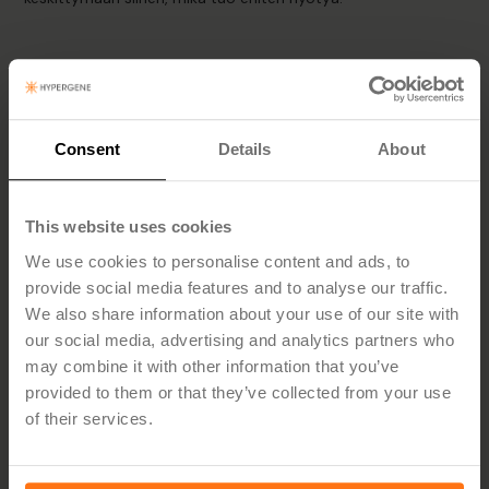
Consent
Details
About
Ominaisuuksien yleiskatsaus
This website uses cookies
Näytä kaikki tavoitteet, toimenpiteet ja linkitykset
yhdessä strategisessa salkussa.
We use cookies to personalise content and ads, to
provide social media features and to analyse our traffic.
Arvioi kehityskokonaisuuksia hyötyjen,
We also share information about your use of our site with
kustannusten ja vaikutusten perusteella ennuste-
our social media, advertising and analytics partners who
ja analyysityökalujen tukemana.
may combine it with other information that you’ve
provided to them or that they’ve collected from your use
Jäsennä strategia prosessin, tuotteen tai
of their services.
liiketoiminta-alueen mukaan selkeämmän
kokonaiskuvan luomiseksi.