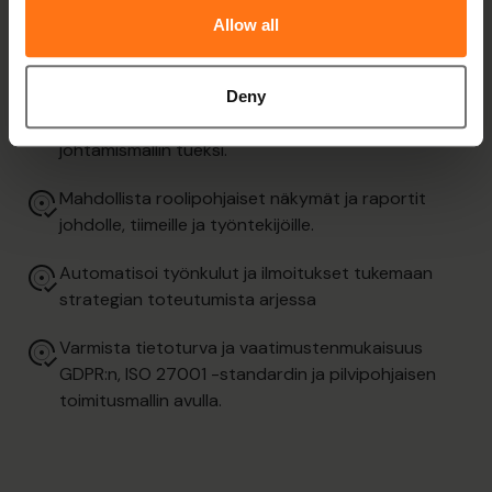
Seuraa etenemistä aikajanoilla ja näe, mikä on
Allow all
aikataulussa sekä mikä vaatii huomiota.
Linkitä strategia projekteihin, riskeihin ja
Deny
compliance-kokonaisuuksiin yhtenäisen
johtamismallin tueksi.
Mahdollista roolipohjaiset näkymät ja raportit
johdolle, tiimeille ja työntekijöille.
Automatisoi työnkulut ja ilmoitukset tukemaan
strategian toteutumista arjessa
Varmista tietoturva ja vaatimustenmukaisuus
GDPR:n, ISO 27001 -standardin ja pilvipohjaisen
toimitusmallin avulla.