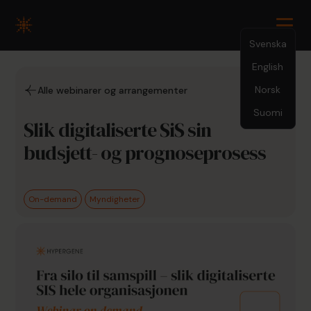
Svenska
English
Norsk
1.30.2024
Alle webinarer og arrangementer
Suomi
Slik digitaliserte SiS sin
budsjett- og prognoseprosess
On-demand
Myndigheter