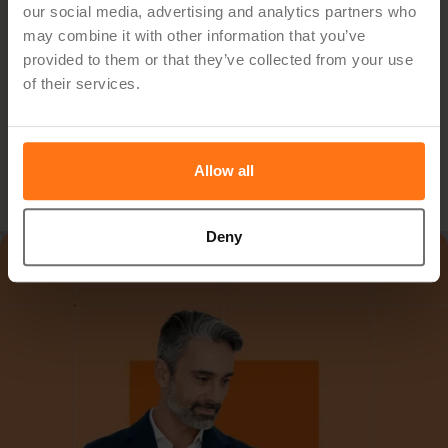
our social media, advertising and analytics partners who
Oppdag hvordan du kan forenkle planleggingen,
may combine it with other information that you’ve
effektivisere oppfølgingen og ta bedre beslutninger — med
provided to them or that they’ve collected from your use
en løsning skreddersydd for din bransje.
of their services.
Bestill Demo
Allow all
Deny