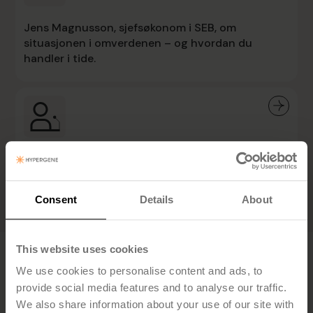
Jens Magnusson, sjefsøkonom i SEB, om
situasjonen i omverdenen – og hvordan du
handler i tide.
Hvordan ser det ut når treasury, likviditet og
investeringer faktisk henger sammen?
Consent
Details
About
This website uses cookies
Vil du vite hvordan
We use cookies to personalise content and ads, to
provide social media features and to analyse our traffic.
Hypergene kan hjelpe deg?
We also share information about your use of our site with