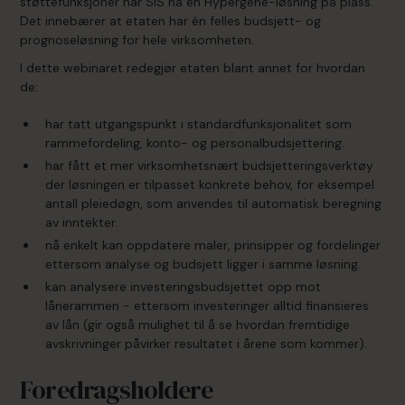
støttefunksjoner har SiS nå en Hypergene-løsning på plass.
Det innebærer at etaten har én felles budsjett- og
prognoseløsning for hele virksomheten.
I dette webinaret redegjør etaten blant annet for hvordan
de:
har tatt utgangspunkt i standardfunksjonalitet som
rammefordeling, konto- og personalbudsjettering.
har fått et mer virksomhetsnært budsjetteringsverktøy
der løsningen er tilpasset konkrete behov, for eksempel
antall pleiedøgn, som anvendes til automatisk beregning
av inntekter.
nå enkelt kan oppdatere maler, prinsipper og fordelinger
ettersom analyse og budsjett ligger i samme løsning.
kan analysere investeringsbudsjettet opp mot
lånerammen - ettersom investeringer alltid finansieres
av lån (gir også mulighet til å se hvordan fremtidige
avskrivninger påvirker resultatet i årene som kommer).
Foredragsholdere