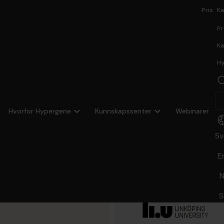
Pris
Ka
Pr
Ka
Hy
5.10.2023
Hvorfor Hypergene
Kunnskapssenter
Webinarer
niversitet
Sv
E
e i sin
N
ess
S