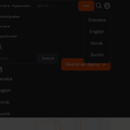
rriere
Hyperuser
oduktpakke
Svenska
rriere
English
perbruker
Norsk
Suomi
Bestill en demo
enska
nglish
orsk
uomi