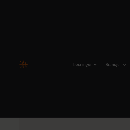
Alle webinarer og arrangementer
Løsninger
Bransjer
Hvordan Linköpings u
(LiU) bruker Hypergen
kvalitetssikringspros