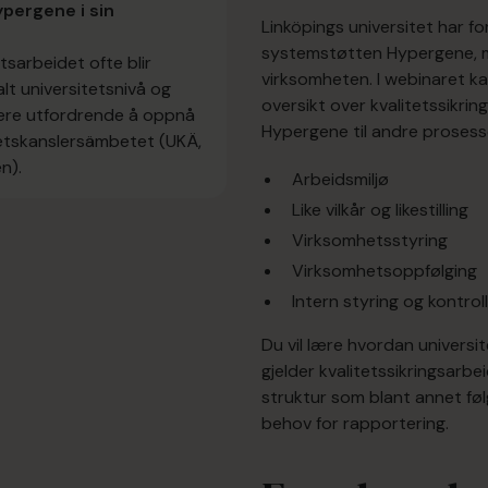
ypergene i sin
Linköpings universitet har f
systemstøtten Hypergene, m
tsarbeidet ofte blir
virksomheten. I webinaret ka
lt universitetsnivå og
oversikt over kvalitetssikri
 være utfordrende å oppnå
Hypergene til andre proses
itetskanslersämbetet (UKÄ,
n).
Arbeidsmiljø
Like vilkår og likestilling
Virksomhetsstyring
Virksomhetsoppfølging
Intern styring og kontrol
Du vil lære hvordan universi
gjelder kvalitetssikringsarb
struktur som blant annet fø
behov for rapportering.