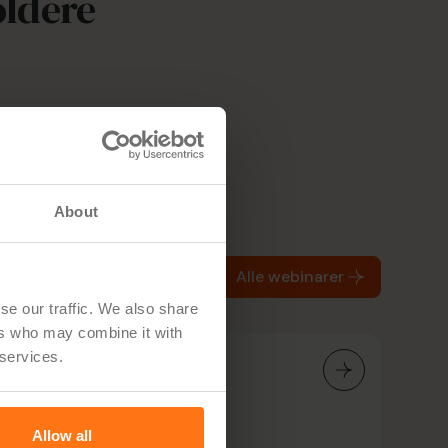
oldere
arlig
About
Alle webinarer
se our traffic. We also share
ers who may combine it with
 services.
Allow all