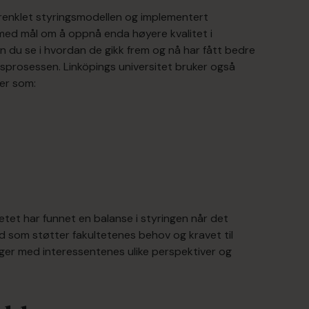
orenklet styringsmodellen og implementert
ed mål om å oppnå enda høyere kvalitet i
n du se i hvordan de gikk frem og nå har fått bedre
ngsprosessen. Linköpings universitet bruker også
ser som:
l
tetet har funnet en balanse i styringen når det
eid som støtter fakultetenes behov og kravet til
lger med interessentenes ulike perspektiver og