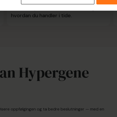
Jens Magnusson, sjefsøkonom i SEB,
om situasjonen i omverdenen – og
hvordan du handler i tide.
rdan Hypergene
visere oppfølgingen og ta bedre beslutninger — med en