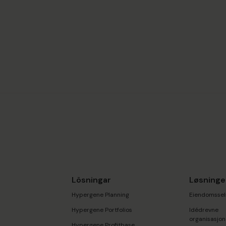
Lösningar
Løsninge
Hypergene Planning
Eiendomssel
Hypergene Portfolios
Idédrevne
organisasjon
Hypergene Profitbase