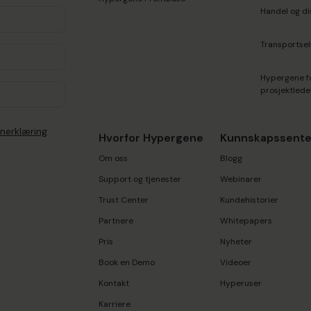
Handel og di
Transportse
Hypergene f
prosjektlede
nerklæring
Hvorfor Hypergene
Kunnskapssente
Om oss
Blogg
Support og tjenester
Webinarer
Trust Center
Kundehistorier
Partnere
Whitepapers
Pris
Nyheter
Book en Demo
Videoer
Kontakt
Hyperuser
Karriere