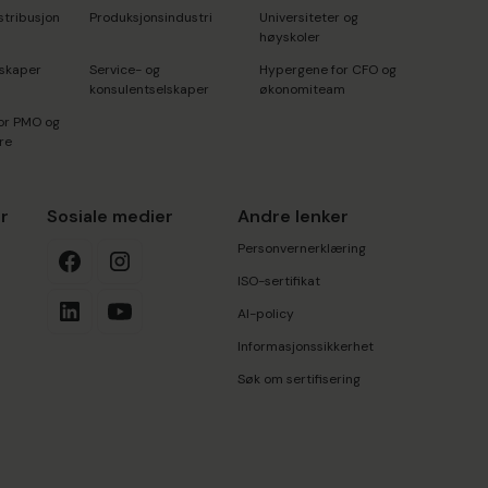
stribusjon
Produksjonsindustri
Universiteter og
høyskoler
lskaper
Service- og
Hypergene for CFO og
konsulentselskaper
økonomiteam
or PMO og
re
r
Sosiale medier
Andre lenker
Personvernerklæring
ISO-sertifikat
AI-policy
Informasjonssikkerhet
Søk om sertifisering