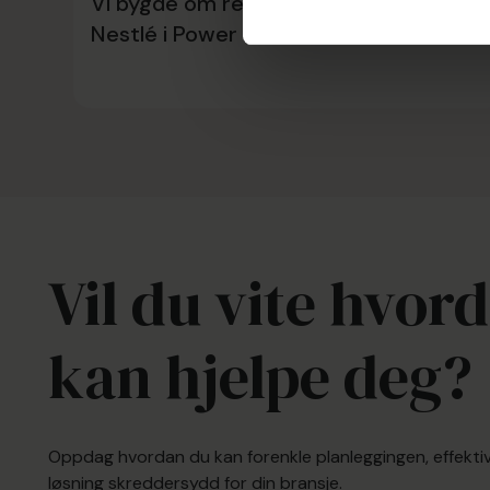
Vi bygde om resultatoppstilling til
Nestlé i Power BI
Vil du vite hvo
kan hjelpe deg?
Oppdag hvordan du kan forenkle planleggingen, effekti
løsning skreddersydd for din bransje.