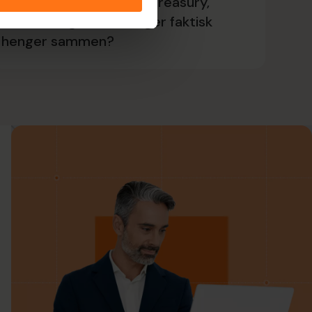
Hvordan ser det ut når treasury,
likviditet og investeringer faktisk
henger sammen?