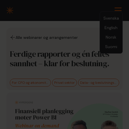
Svenska
English
Norsk
2.26.2026
Alle webinarer og arrangementer
Suomi
Ferdige rapporter og én felles
sannhet – klar for beslutning.
For CFO og økonomiteamet
Privat sektor
Data- og beslutningsstøtte