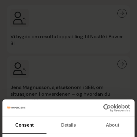
Vi bygde om resultatoppstilling til Nestlé i Power
BI
Jens Magnusson, sjefsøkonom i SEB, om
situasjonen i omverdenen – og hvordan du
handler i tide.
Consent
Details
About